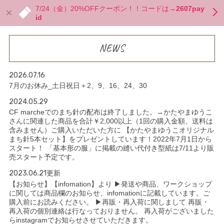
7/24（金）20%OFFクーポン！！コードは→
2607pay
id
NEWS
2026.07.16
7月のお休み_土日祝日＋2、9、16、24、30
2024.05.29
CF marcheでのまち針の配布は終了しました。→かたやまゆうこ
さんに関連した商品を合計￥2,000以上（1回の購入金額、送料は
含みません）ご購入いただいた方に 【かたやまゆうこオリジナル
まち針5本セット】をプレゼントしています！2022年7月1日から
スタート！ 「基本形の服」に掲載の縫い代付き型紙は7/11より販
売スタート予定です。
2023.06.21更新
【お知らせ】【infomation】より ▶︎発送や商品、ワークショップ
に関しては商品欄のお知らせ、infomationに記載しています。ご
購入前にお読みください。 ▶︎再販・再入荷に関しまして 再販・
再入荷の個別連絡は行なっておりません。 再入荷がございました
らinstagramでお知らせさせていただきます。