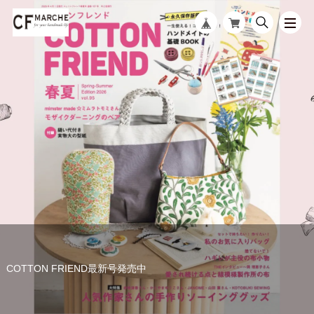
【7/24（金）開催】20％OFFクーポン配布【PAY IDアプリ限定】フ
ォロー割キャンペーン
COTTON FRIEND最新号発売中