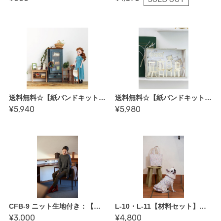
送料無料☆【紙バンドキット】《ドールに合わせたシンボル雑貨》_「みんなの紙バンド雑貨vol.14」掲載(レシピなし)（kit-0026)
送料無料☆【紙バンドキット】《椅子のある風景》３シーンがまとめて作れる材料キット_「みんなの紙バンド雑貨vol.15」掲載(レシピなし)（kit-0069)
¥5,940
¥5,980
CFB-9 ニット生地付き：【レギンス by May Me 伊藤みちよ〜縫い代付き型紙】「作りながらマスターできる ロックミシン ソーイング BOOK」掲載作品
L-10・L-11【材料セット】ドッグドレス＆おさんぽトートセット／＜コットンフレンド 夏号掲載／Liberty Fabrics＆Me＞
¥3,000
¥4,800