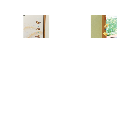
LBS8213-2【ふくらすずめのつるし飾りキット＆「ちりめんで作る かんたん、かわいい、つるし飾り」作品集 矢島佳津美著】
LBS8213-3【ひよこのつるし飾りキット＆「ちりめんで作る かんたん、かわいい、つるし飾り」作品集 矢島佳津美著】
¥3,300
¥3,300
SOLD OUT
送料無料！【道具】刺しゅうフレーム（オーバル型）2個セット(AM-0007)
cfm-302 PART5【 French General・Bonheur de jour／カット売りクロス50cm~】
¥1,430
¥935