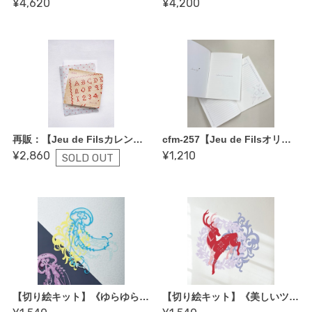
¥4,620
¥4,200
再販：【Jeu de Filsカレンダー】2024年カレンダー＆刺しゅう図案セット
cfm-257【Jeu de Filsオリジナル 刺しゅうノート】
¥2,860
¥1,210
SOLD OUT
【切り絵キット】《ゆらゆら漂う クラゲ》 Design 祐琴/yuko（kit-0098)
【切り絵キット】《美しいツノのシカ》 Design 祐琴/yuko（kit-0099)