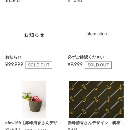
¥1,540
¥1,540
お知らせ
必ずご確認ください
¥99,999
¥9,999
SOLD OUT
SOLD OUT
cfm-199【赤峰清香さんデザイン・畳縁がポイントのバケツトート〜レシピ＆縫い代付き型紙付き】
赤峰清香さんデザイン 帆布【アンカーライン】
¥5,940
¥330