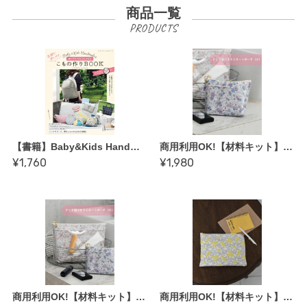
商品一覧
【書籍】Baby&Kids Handmade式 使いやすいのにおしゃれな気軽に楽しめるこもの作りBOOK(S8752)
商用利用OK!【材料キット】《クリア窓付きラミネートポーチ_小》_Baby＆Kids Handmadeオリジナル(レシピなし)（kit-0124)
¥1,760
¥1,980
商用利用OK!【材料キット】《クリア窓付きラミネートポーチ_大》_Baby＆Kids Handmadeオリジナル(レシピなし)（kit-0124)
商用利用OK!【材料キット】《Ｌ字ファスナーポーチ》_Baby＆Kids Handmadeオリジナル(レシピなし)（kit-0123)