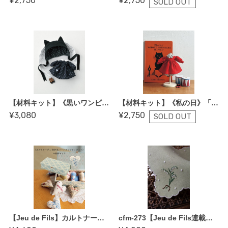
¥2,750
¥2,750
SOLD OUT
【材料キット】《黒いワンピース》「くらはしれいの夢みるドール服」掲載（kit-0067)
【材料キット】《私の日》「くらはしれいの夢みるドール服」掲載（kit-0066)
¥3,080
¥2,750
SOLD OUT
【Jeu de Fils】カルトナージュソーイングボックス＆ハートピンクッションの 材料セット】※コットンフレンド春号vol.90
cfm-273【Jeu de Fils連載キット／ハンカチ〜スズランが作れる材料キット コットンフレンド夏号 vol.83掲載】