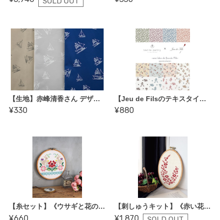
SOLD OUT
【生地】赤峰清香さん デザイン帆布〈Navy Blue Closet〉【オーシャン（ヨット）】綿厚織り79号
【Jeu de Filsのテキスタイル】2nd コレクション〈une idee de Jeu de Fils〉50cm~
¥330
¥880
【糸セット】《ウサギと花のカロチャ風フレーム》「刺しゅうの時間 vol.2」掲載／レシピ無し（kit-0079)
【刺しゅうキット】《赤い花の1色刺しゅう》「刺しゅうの時間 vol.2」掲載/レシピ無し（kit-0078)
¥660
¥1,870
SOLD OUT