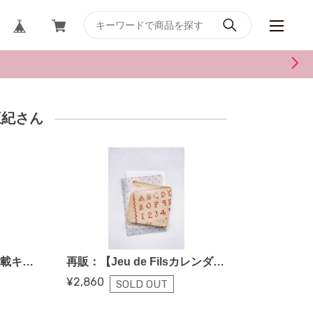
橋亜紀さん
cfm-273【Jeu de Fils連載キット／ハンカチ〜スズランが作れる材料キット コットンフレンド夏号 vol.83掲載】
再販：【Jeu de Filsカレンダー】2024年カレンダー＆刺しゅう図案セット
¥2,860
SOLD OUT