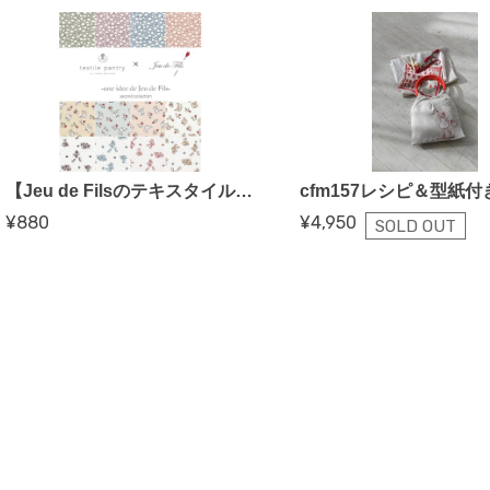
【Jeu de Filsのテキスタイル】2nd コレクション〈une idee de Jeu de Fils〉50cm~
¥880
¥4,950
SOLD OUT