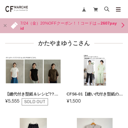
7/24（金）20%OFFクーポン！！コードは→
2607pay
id
かたやまゆうこさん
【縫代付き型紙＆レシピ??かたやまゆうこさん・ボトルネックプルオーバー】
CFS6-01【縫い代付き型紙のみ】レディースグランパシャツ（半袖と長袖付き）＆ストレートパンツセット(レディース）byかたやまゆうこさん COTTON FRIEND SEWING vol.6
¥5,555
¥1,500
SOLD OUT