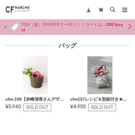
7/24（金）20%OFFクーポン！！コードは→
2607pay
id
バッグ
cfm-199【赤峰清香さんデザイン・畳縁がポイントのバケツトート〜レシピ＆縫い代付き型紙付き】
cfm157レシピ＆型紙付き★【Jeu de Fils・春号連載〜刺しゅうレッスン帖「アップリケ刺しゅうのグラニーバッグ」】
¥5,940
¥4,950
SOLD OUT
SOLD OUT