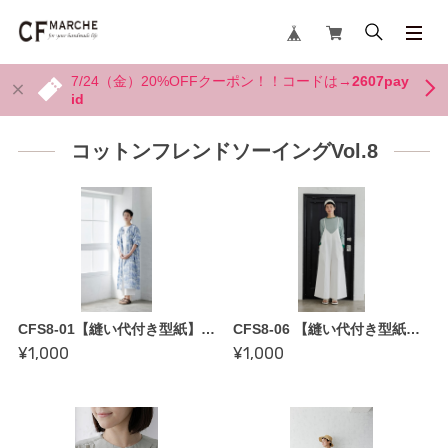
7/24（金）20%OFFクーポン！！コードは→
2607pay
id
コットンフレンドソーイングVol.8
CFS8-01【縫い代付き型紙】ラグランスリーブワンピース by 伊藤みちよさん／COTTON FRIEND SEWING vol.8
CFS8-06 【縫い代付き型紙】サロペットパンツ by 加藤容子さん／COTTON FRIEND SEWING vol.8
¥1,000
¥1,000