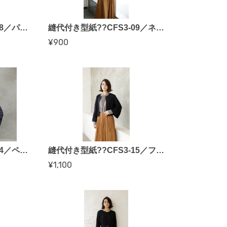
縫代付き型紙??CFS3-08／パッチ付きプルオーバーワンピ（伊藤みちよさん）
縫代付き型紙??CFS3-09／ネックリボンブラウス（海外竜也さん）
¥900
縫代付き型紙??CFS3-14／ペプラムブラウス（クライ・ムキさん）
縫代付き型紙??CFS3-15／フリル袖ジャケット（クライ・ムキさん）
¥1,100