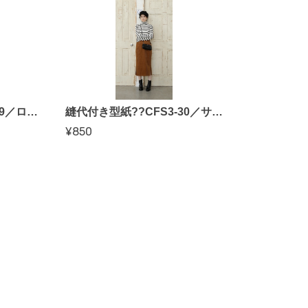
縫代付き型紙??CFS3-29／ロールカラーブラウス（CFOP）
縫代付き型紙??CFS3-30／サイドスリットスカート（CFOP）
¥850