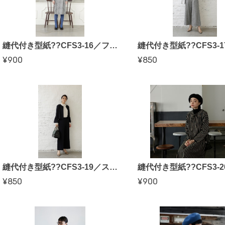
縫代付き型紙??CFS3-16／フロントタックワンピース（クライ・ムキさん）
¥900
¥850
縫代付き型紙??CFS3-19／スラントポケットパンツ（クライ・ムキさん）
¥850
¥900