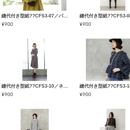
縫代付き型紙??CFS3-07／パッチ付きニット（伊藤みちよさん）
¥900
¥900
縫代付き型紙??CFS3-10／ネックリボンワンピース（海外竜也さん）
¥900
¥900