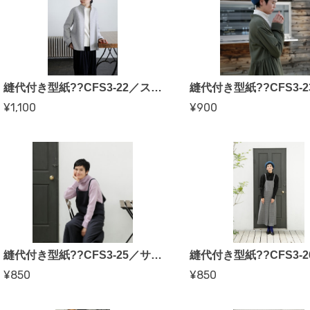
縫代付き型紙??CFS3-22／スタンドカラージャケット（香田あおいさん）
¥1,100
¥900
縫代付き型紙??CFS3-25／サロペットパンツ（CFOP）
¥850
¥850