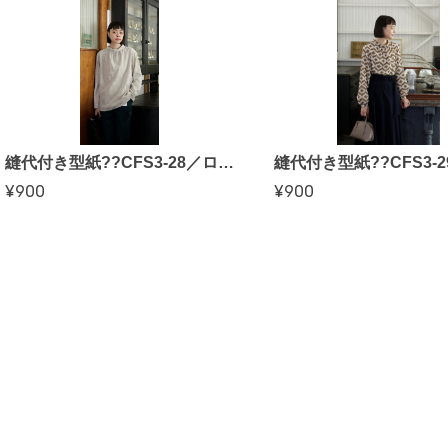
縫代付き型紙??CFS3-28／ロールカラープルオーバー（CFOP）
¥900
¥900