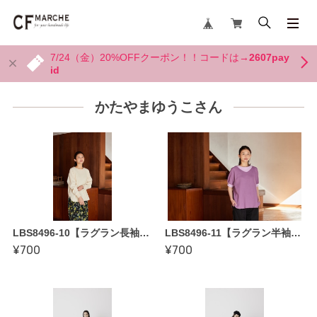
7/24（金）20%OFFクーポン！！コードは→
2607pay
id
かたやまゆうこさん
LBS8496-10【ラグラン長袖Tシャツ by かたやまゆうこ〜縫い代付き型紙】「作りながらマスターできる ロックミシン ソーイング BOOK」掲載作品
LBS8496-11【ラグラン半袖シャツ by かたやまゆうこ 〜縫い代付き型紙】「作りながらマスターできる ロックミシン ソーイング BOOK」掲載作品
¥700
¥700