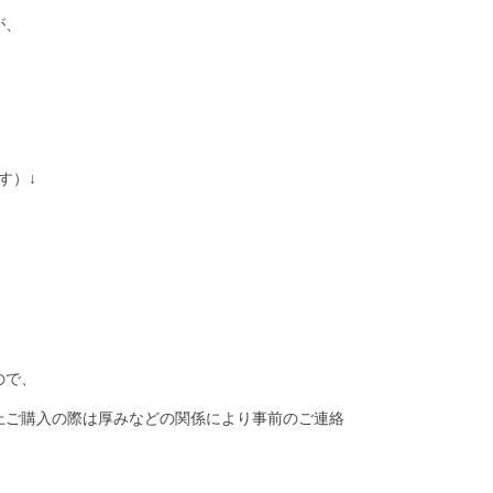
が、
す）↓
ので、
上ご購入の際は厚みなどの関係により事前のご連絡