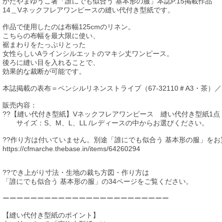
かたやまゆうこ著「誰にでも似合う 基本形の服」本誌P.15掲載作品
14＿Vネックフレアワンピースの縫い代付き型紙です。
作品で使用したのは布幅125cmのリネン。
こちらの布幅を最大限に使い、
裾まわりをたっぷりとった
女性らしいAラインシルエットのマキシ丈ワンピース。
後ろに縫い目を入れることで、
効果的な裁断が可能です。
本誌掲載の表布＝ペンシルリネンストライプ（67-32110＃A3・茶）
販売内容：
??【縫い代付き型紙】Vネックフレアワンピース 縫い代付き型紙1点
サイズ：S、M、L、LL /レディースの中からお選びください。
??作り方は付いていません。別途「誰にでも似合う 基本形の服」を
https://cfmarche.thebase.in/items/64260294
??でき上がり寸法・生地の裁ち方図・作り方は
「誰にでも似合う 基本形の服」の34ページをご覧ください。
ーーーーーーーーーーーーーーーーーーーーーーーー
【縫い代付き型紙のポイント】