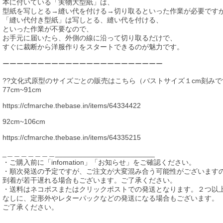
本に付いている「実物大型紙」は、
型紙を写しとる→縫い代を付ける→切り取るといった作業が必要です
「縫い代付き型紙」は写しとる、縫い代を付ける、
といった作業が不要なので、
お手元に届いたら、外側の線に沿って切り取るだけで、
すぐに裁断から洋服作りをスタートできるのが魅力です。
ーーーーーーーーーーーーーーーーーーーーーーー
??文化式原型のサイズごとの販売はこちら（バストサイズ１cm刻みで
77cm~91cm
https://cfmarche.thebase.in/items/64334422
92cm~106cm
https://cfmarche.thebase.in/items/64335215
_＿＿＿＿＿＿＿_________________________
・ご購入前に「infomation」「お知らせ」をご確認ください。
・順次発送の予定ですが、ご注文が大変混み合う可能性がございます
到着が若干遅れる場合もございます。ご了承ください。
・送料はネコポスまたはクリックポストでの発送となります。２つ以
なしに、定形外やレターパックなどの発送になる場合もございます。
ご了承ください。