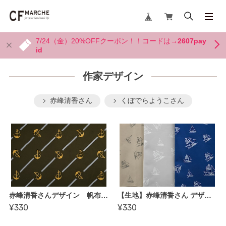
7/24（金）20%OFFクーポン！！コードは→
2607pay
id
作家デザイン
赤峰清香さん
くぼでらようこさん
赤峰清香さんデザイン 帆布【アンカーライン】
【生地】赤峰清香さん デザイン帆布〈Navy Blue Closet〉【オーシャン（ヨット）】綿厚織り79号
¥330
¥330