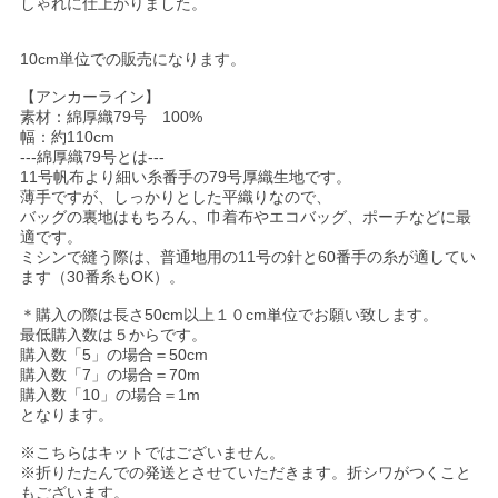
しゃれに仕上がりました。
10cm単位での販売になります。
【アンカーライン】
素材：綿厚織79号 100%
幅：約110cm
---綿厚織79号とは---
11号帆布より細い糸番手の79号厚織生地です。
薄手ですが、しっかりとした平織りなので、
バッグの裏地はもちろん、巾着布やエコバッグ、ポーチなどに最
適です。
ミシンで縫う際は、普通地用の11号の針と60番手の糸が適してい
ます（30番糸もOK）。
＊購入の際は長さ50cm以上１０cm単位でお願い致します。
最低購入数は５からです。
購入数「5」の場合＝50cm
購入数「7」の場合＝70m
購入数「10」の場合＝1m
となります。
※こちらはキットではございません。
※折りたたんでの発送とさせていただきます。折シワがつくこと
もございます。