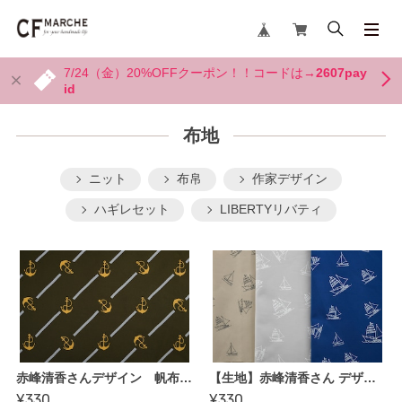
7/24（金）20%OFFクーポン！！コードは→
2607pay
id
布地
ニット
布帛
作家デザイン
ハギレセット
LIBERTYリバティ
赤峰清香さんデザイン 帆布【アンカーライン】
【生地】赤峰清香さん デザイン帆布〈Navy Blue Closet〉【オーシャン（ヨット）】綿厚織り79号
¥330
¥330