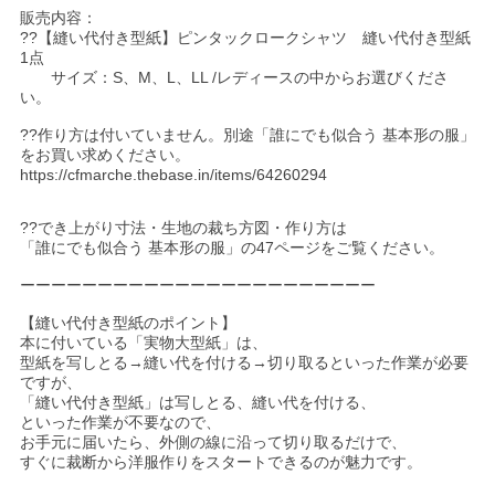
販売内容：
??【縫い代付き型紙】ピンタックロークシャツ 縫い代付き型紙
1点
サイズ：S、M、L、LL /レディースの中からお選びくださ
い。
??作り方は付いていません。別途「誰にでも似合う 基本形の服」
をお買い求めください。
https://cfmarche.thebase.in/items/64260294
??でき上がり寸法・生地の裁ち方図・作り方は
「誰にでも似合う 基本形の服」の47ページをご覧ください。
ーーーーーーーーーーーーーーーーーーーーーーー
【縫い代付き型紙のポイント】
本に付いている「実物大型紙」は、
型紙を写しとる→縫い代を付ける→切り取るといった作業が必要
ですが、
「縫い代付き型紙」は写しとる、縫い代を付ける、
といった作業が不要なので、
お手元に届いたら、外側の線に沿って切り取るだけで、
すぐに裁断から洋服作りをスタートできるのが魅力です。