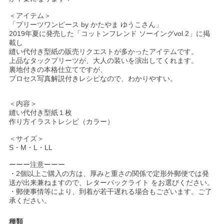
＜アイテム＞
「プリーツワンピース by かたやま ゆうこさん」
2019年夏に発売した「コットンフレンド ソーイングvol.2」に掲
載し
縫い代付き型紙の販売リクエストが多かったアイテムです。
上品なタックプリーツが、大人の装いを演出してくれます。
裏地付きの本格仕立てですが、
プロセス写真解説付きレシピなので、わかりやすい。
＜内容＞
縫い代付き型紙１枚
作り方イラストレシピ（カラー）
＜サイズ＞
S・M・L・LL
ーーー注意ーーー
・2個以上ご購入の方は、厚みと重さの関係で定形外郵便では発
送が出来兼ねますので、レターパックライト をお選びください。
・郵便事情等により、到着が若干遅れる場合もございます。ご了
承ください。
種類