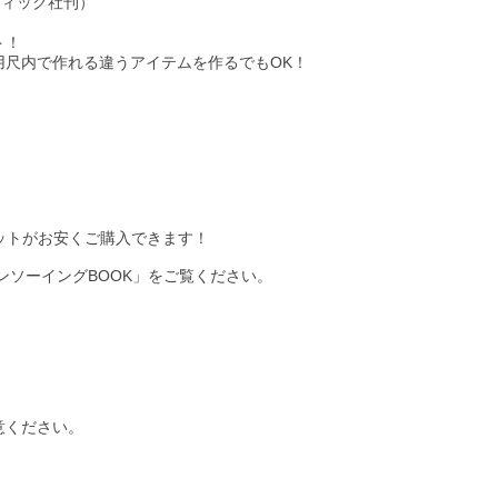
ティック社刊）
ト！
尺内で作れる違うアイテムを作るでもOK！
のセットがお安くご購入できます！
ンソーイングBOOK」をご覧ください。
意ください。