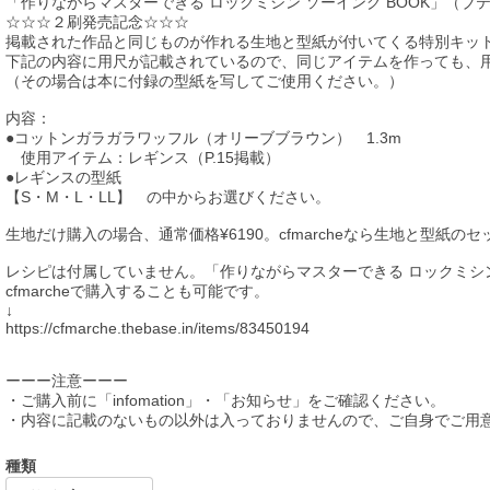
「作りながらマスターできる ロックミシン ソーイング BOOK」（ブ
☆☆☆２刷発売記念☆☆☆
掲載された作品と同じものが作れる生地と型紙が付いてくる特別キッ
下記の内容に用尺が記載されているので、同じアイテムを作っても、用
（その場合は本に付録の型紙を写してご使用ください。）
内容：
●コットンガラガラワッフル（オリーブブラウン） 1.3m
使用アイテム：レギンス（P.15掲載）
●レギンスの型紙
【S・M・L・LL】 の中からお選びください。
生地だけ購入の場合、通常価格¥6190。cfmarcheなら生地と型紙
レシピは付属していません。「作りながらマスターできる ロックミシ
cfmarcheで購入することも可能です。
↓
https://cfmarche.thebase.in/items/83450194
ーーー注意ーーー
・ご購入前に「infomation」・「お知らせ」をご確認ください。
・内容に記載のないもの以外は入っておりませんので、ご自身でご用
種類