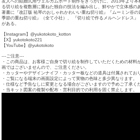
友人への結婚式用ウェルカムボード制作をきっかけに、2013年より本
る切り絵を複数層に重ねた独自の技法を編み出し、鮮やかで立体感の
著書に『改訂版 祐琴のおしゃれかわいい重ね切り絵』『ムーミン谷の
季節の重ね切り絵』（全て小社）、 『切り絵で作るメルヘンドレス』
がある。
【Instagram】@yukotokoto_kotton
【X】yukotokoto221
【YouTube】@yukotokoto
---ご注意---
・この商品は、お客様ご自身で切り絵を制作していただくための材料
画ではございませんので、ご注意ください。
・カッターやデザインナイフ・カッター板などの道具は付属されてお
・ご覧になる端末の画面設定によって実物の色味と多少異なります。
・仕様など予告なしに変更となる場合がございますので予めご了承く
・当キット図案の複製や配布・営利目的での利用を固く禁止します。