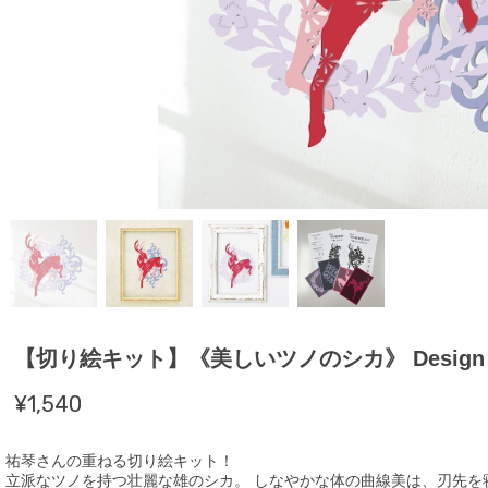
【切り絵キット】《美しいツノのシカ》 Design 祐琴/
¥1,540
祐琴さんの重ねる切り絵キット！
立派なツノを持つ壮麗な雄のシカ。 しなやかな体の曲線美は、刃先を寝か