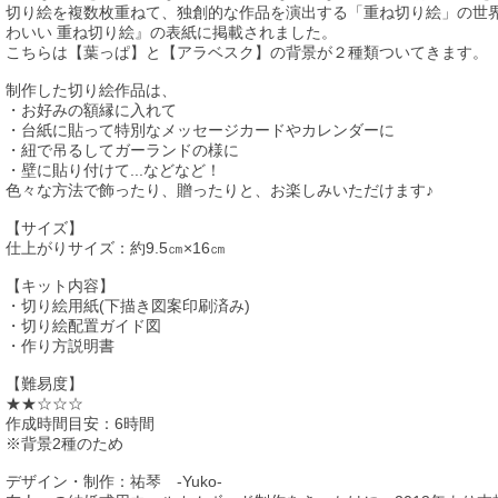
切り絵を複数枚重ねて、独創的な作品を演出する「重ね切り絵」の世
わいい 重ね切り絵』の表紙に掲載されました。
こちらは【葉っぱ】と【アラベスク】の背景が２種類ついてきます。
制作した切り絵作品は、
・お好みの額縁に入れて
・台紙に貼って特別なメッセージカードやカレンダーに
・紐で吊るしてガーランドの様に
・壁に貼り付けて...などなど！
色々な方法で飾ったり、贈ったりと、お楽しみいただけます♪
【サイズ】
仕上がりサイズ：約9.5㎝×16㎝
【キット内容】
・切り絵用紙(下描き図案印刷済み)
・切り絵配置ガイド図
・作り方説明書
【難易度】
★★☆☆☆
作成時間目安：6時間
※背景2種のため
デザイン・制作：祐琴 -Yuko-