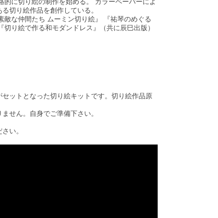
格的に切り絵の制作を始める。 カラーペーパーによ
ある切り絵作品を創作している。
素敵な仲間たち ムーミン切り絵』 『祐琴のめぐる
『切り絵で作る和モダンドレス』（共に辰巳出版）
がセットとなった切り絵キットです。切り絵作品原
りません。自身でご準備下さい。
ださい。