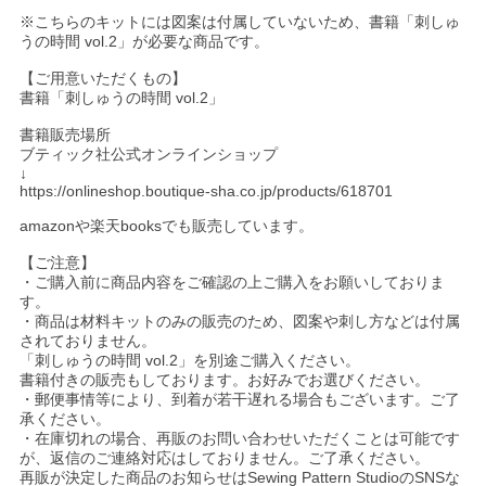
※こちらのキットには図案は付属していないため、書籍「刺しゅ
うの時間 vol.2」が必要な商品です。
【ご用意いただくもの】
書籍「刺しゅうの時間 vol.2」
書籍販売場所
ブティック社公式オンラインショップ
↓
https://onlineshop.boutique-sha.co.jp/products/618701
amazonや楽天booksでも販売しています。
【ご注意】
・ご購入前に商品内容をご確認の上ご購入をお願いしておりま
す。
・商品は材料キットのみの販売のため、図案や刺し方などは付属
されておりません。
「刺しゅうの時間 vol.2」を別途ご購入ください。
書籍付きの販売もしております。お好みでお選びください。
・郵便事情等により、到着が若干遅れる場合もございます。ご了
承ください。
・在庫切れの場合、再販のお問い合わせいただくことは可能です
が、返信のご連絡対応はしておりません。ご了承ください。
再販が決定した商品のお知らせはSewing Pattern StudioのSNSな