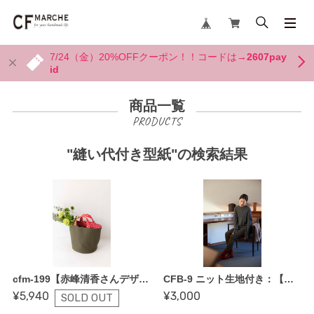
7/24（金）20%OFFクーポン！！コードは→
2607pay
id
商品一覧
"縫い代付き型紙"の検索結果
cfm-199【赤峰清香さんデザイン・畳縁がポイントのバケツトート〜レシピ＆縫い代付き型紙付き】
CFB-9 ニット生地付き：【レギンス by May Me 伊藤みちよ〜縫い代付き型紙】「作りながらマスターできる ロックミシン ソーイング BOOK」掲載作品
¥5,940
¥3,000
SOLD OUT