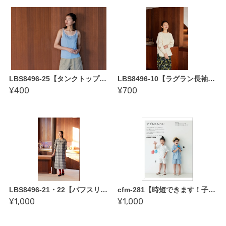
LBS8496-25【タンクトップA・B by 坂内鏡子〜縫い代付き型紙】「作りながらマスターできる ロックミシン ソーイング BOOK」掲載作品
LBS8496-10【ラグラン長袖Tシャツ by かたやまゆうこ〜縫い代付き型紙】「作りながらマスターできる ロックミシン ソーイング BOOK」掲載作品
¥400
¥700
LBS8496-21・22【パフスリーブワンピース・フリル付きワンピース by 坂内鏡子〜縫い代付き型紙】「作りながらマスターできる ロックミシン ソーイング BOOK」掲載作品
cfm-281【時短できます！子どもじんべいの縫い代付き型紙〜家族みんなのじんべい＆ゆかた クライ・ムキ著より】
¥1,000
¥1,000