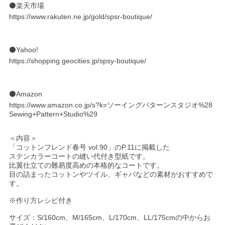
⚫️楽天市場
https://www.rakuten.ne.jp/gold/spsr-boutique/
⚫️Yahoo!
https://shopping.geocities.jp/spsy-boutique/
⚫️Amazon
https://www.amazon.co.jp/s?k=ソーイングパターンスタジオ%28
Sewing+Pattern+Studio%29
＜内容＞
「コットンフレンド春号 vol.90」のP.11に掲載した
ステンカラーコートの縫い代付き型紙です。
比翼仕立ての難易度高めの本格的なコートです。
目の詰まったコットンやツイル、ギャバなどの素材がおすすめで
す。
※作り方レシピ付き
サイズ：S/160cm、M/165cm、L/170cm、LL/175cmの中からお