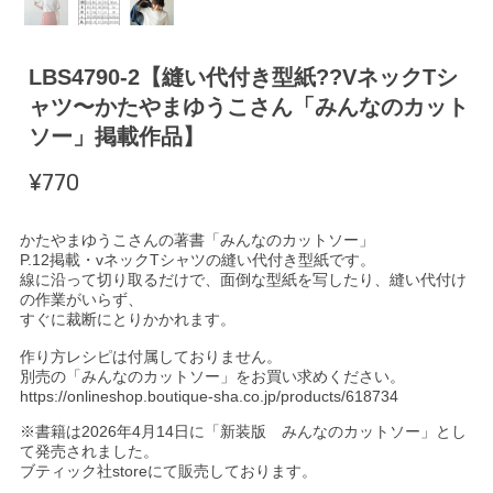
LBS4790-2【縫い代付き型紙??VネックTシ
ャツ〜かたやまゆうこさん「みんなのカット
ソー」掲載作品】
¥770
かたやまゆうこさんの著書「みんなのカットソー」
P.12掲載・vネックTシャツの縫い代付き型紙です。
線に沿って切り取るだけで、面倒な型紙を写したり、縫い代付け
の作業がいらず、
すぐに裁断にとりかかれます。
作り方レシピは付属しておりません。
別売の「みんなのカットソー」をお買い求めください。
https://onlineshop.boutique-sha.co.jp/products/618734
※書籍は2026年4月14日に「新装版 みんなのカットソー」とし
て発売されました。
ブティック社storeにて販売しております。
＿＿＿＿＿＿＿＿＿＿＿＿＿＿＿＿＿＿＿＿＿＿＿＿＿＿＿＿＿