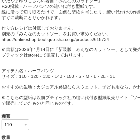
かたやまゆうこさんの著書「みんなのカットソー」
P.20掲載・ハーフパンツの縫い代付き型紙です。
線に沿って切り取るだけで、面倒な型紙を写したり、縫い代付けの作
すぐに裁断にとりかかれます。
作り方レシピは付属しておりません。
別売の「みんなのカットソー」をお買い求めください。
https://onlineshop.boutique-sha.co.jp/products/618734
※書籍は2026年4月14日に「新装版 みんなのカットソー」として発
ブティック社storeにて販売しております。
_______________________________________________
アイテム名：ハーフパンツ
サイズ：110・120・130・140・150・S・M・L・2L・3L
おすすめの生地：カジュアル路線ならスウェット。子ども用なら、か
※こちらの型紙は以前ブティック社の縫い代付き型紙販売サイト「ソ
で販売していたものと同じものです。
種類
数量