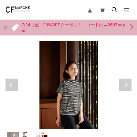
7/24（金）20%OFFクーポン！！コードは→
2607pay
id