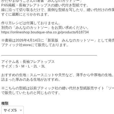
かたやまゆうこさんの著書「みんなのカットソー」
P.65掲載・長袖フレアトップスの縫い代付き型紙です。
線に沿って切り取るだけで、面倒な型紙を写したり、縫い代付けの作
すぐに裁断にとりかかれます。
作り方レシピは付属しておりません。
別売の「みんなのカットソー」をお買い求めください。
https://onlineshop.boutique-sha.co.jp/products/618734
※書籍は2026年4月14日に「新装版 みんなのカットソー」として発
ブティック社storeにて販売しております。
_______________________________________________
アイテム名：長袖フレアトップス
サイズ：S・M・L・2L・3L
おすすめの生地：スムースニットや天竺など、薄手から中厚地の生地
詰まった厚みのある生地がおすすめ。
※こちらの型紙は以前ブティック社の縫い代付き型紙販売サイト「ソ
で販売していたものと同じものです。
種類