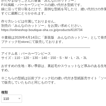
かたやまゆうこさんの著書「みんなのカットソー」
P.31掲載・パーカーワンピースの縫い代付き型紙です。
線に沿って切り取るだけで、面倒な型紙を写したり、縫い代付けの作
すぐに裁断にとりかかれます。
作り方レシピは付属しておりません。
別売の「みんなのカットソー」をお買い求めください。
https://onlineshop.boutique-sha.co.jp/products/618734
※書籍は2026年4月14日に「新装版 みんなのカットソー」として発
ブティック社storeにて販売しております。
_______________________________________________
アイテム名：パーカーワンピース
サイズ：110・120・130・140・150・S・M・L・2L・3L
おすすめの生地：寒い季節は、裏起毛やスウェットなど厚みのある生
すめ。
※こちらの型紙は以前ブティック社の縫い代付き型紙販売サイト「ソ
で販売していたものと同じものです。
種類