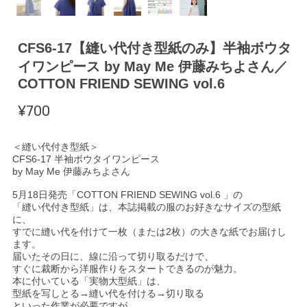
CFS6-17【縫い代付き型紙のみ】半袖ボウタ
イワンピース by May Me 伊藤みちよさん／
COTTON FRIEND SEWING vol.6
¥700
＜縫い代付き型紙＞
CFS6-17 半袖ボウタイワンピース
by May Me 伊藤みちよさん
5月18日発売「COTTON FRIEND SEWING vol.6 」の
「縫い代付き型紙」は、本誌掲載の服のお好きなサイズの型紙
に、
すでに縫い代を付けて一枚（または2枚）の大きな紙でお届けし
ます。
届いたその日に、線に沿って切り取るだけで、
すぐに裁断から洋服作りをスタートできるのが魅力。
本に付いている「実物大型紙」は、
型紙を写しとる→縫い代を付ける→切り取る
といった作業が必要ですが、