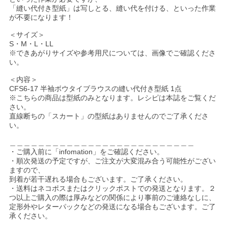
「縫い代付き型紙」は写しとる、縫い代を付ける、といった作業
が不要になります！
＜サイズ＞
S・M・L・LL
※できあがりサイズや参考用尺については、画像でご確認くださ
い。
＜内容＞
CFS6-17 半袖ボウタイブラウスの縫い代付き型紙 1点
※こちらの商品は型紙のみとなります。レシピは本誌をご覧くだ
さい。
直線断ちの「スカート」の型紙はありませんのでご了承くださ
い。
＿＿＿＿＿＿＿＿＿＿＿＿＿＿＿＿＿＿＿＿＿＿＿＿＿＿
・ご購入前に「infomation」をご確認ください。
・順次発送の予定ですが、ご注文が大変混み合う可能性がござい
ますので、
到着が若干遅れる場合もございます。ご了承ください。
・送料はネコポスまたはクリックポストでの発送となります。２
つ以上ご購入の際は厚みなどの関係により事前のご連絡なしに、
定形外やレターパックなどの発送になる場合もございます。ご了
承ください。